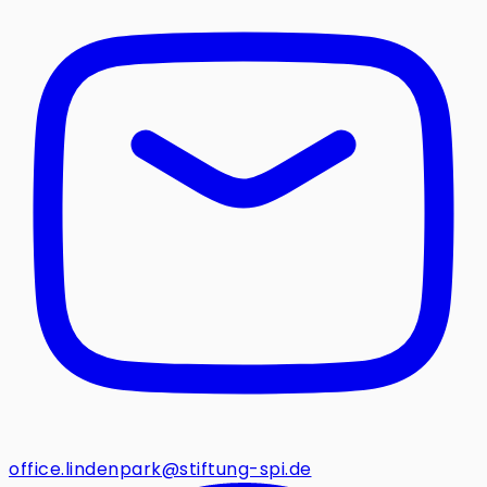
office.lindenpark@stiftung-spi.de