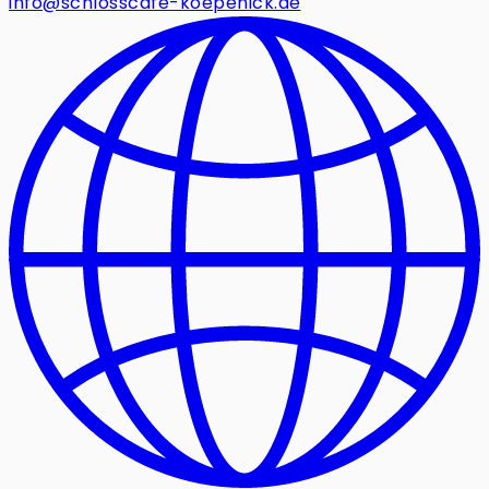
info@schlosscafe-koepenick.de